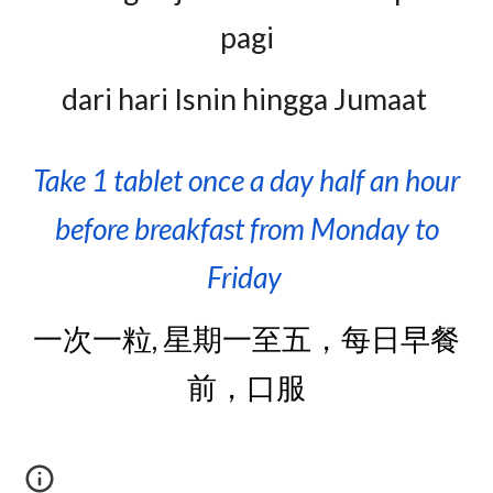
pagi
dari hari Isnin hingga Jumaat
Take 1 tablet once a day
half an hour
before breakfast
from Monday to
Friday
一次一粒, 星期一至五，每日早餐
前，口服